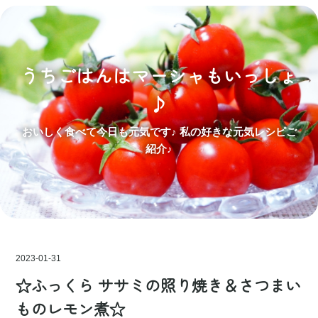
うちごはんはマーシャもいっしょ
♪
おいしく食べて今日も元気です♪ 私の好きな元気レシピご
紹介♪
2023
-
01
-
31
☆ふっくら ササミの照り焼き＆さつまい
ものレモン煮☆