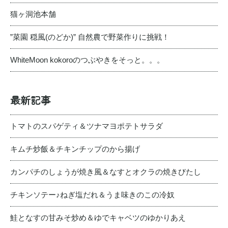
猫ヶ洞池本舗
”菜園 穏風(のどか)” 自然農で野菜作りに挑戦！
WhiteMoon kokoroのつぶやきをそっと。。。
最新記事
トマトのスパゲティ＆ツナマヨポテトサラダ
キムチ炒飯＆チキンチップのから揚げ
カンパチのしょうが焼き風＆なすとオクラの焼きびたし
チキンソテー♪ねぎ塩だれ＆うま味きのこの冷奴
鮭となすの甘みそ炒め＆ゆでキャベツのゆかりあえ