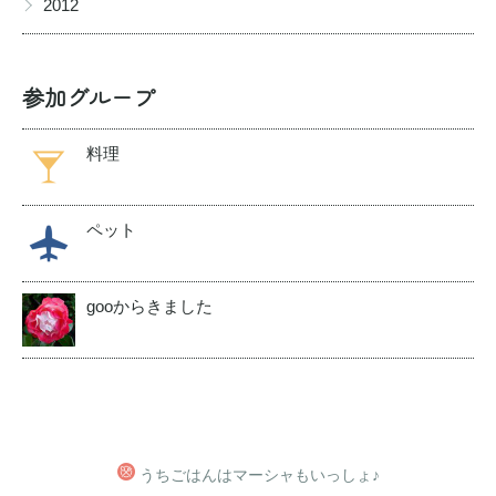
2012
参加グループ
料理
ペット
gooからきました
うちごはんはマーシャもいっしょ♪